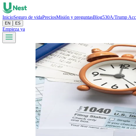
Inicio
Seguro de vida
Precios
Misión y preguntas
Blog
530A/Trump Acc
EN
ES
Empieza ya