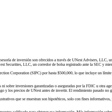
sesoría de inversión son ofrecidos a través de UNest Advisers, LLC, un
Nest Securities, LLC, un corredor de bolsa registrado ante la SEC y m
rotection Corporation (SIPC) por hasta $500,000, lo que incluye un lími
 ni sobre inversiones garantizadas o aseguradas por la FDIC u otra agen
esgo y los precios de UNest antes de invertir. El rendimiento pasado no ga
strativos que se muestran son hipotéticos, solo con fines informativos, 
mpuestos calificado para obtener esa información. Más información sobr