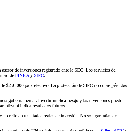
 asesor de inversiones registrado ante la SEC. Los servicios de
iembro de
FINRA
y
SIPC
.
te de $250,000 para efectivo. La protección de SIPC no cubre pérdidas
cia gubernamental. Invertir implica riesgo y las inversiones pueden
rantiza ni indica resultados futuros.
y no reflejan resultados reales de inversión. No son garantías de
e los servicios de UNest Advisers está disponible en su
folleto ADV
y