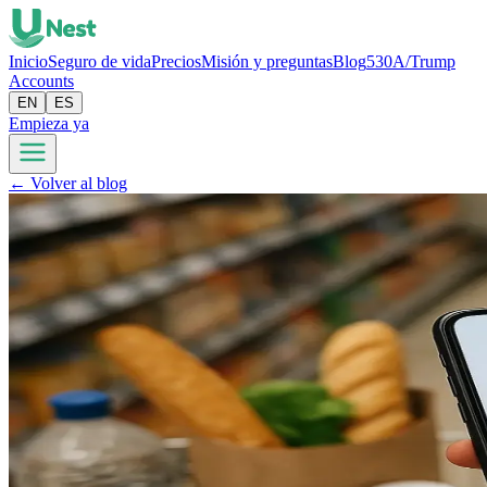
Inicio
Seguro de vida
Precios
Misión y preguntas
Blog
530A/Trump
Accounts
EN
ES
Empieza ya
← Volver al blog