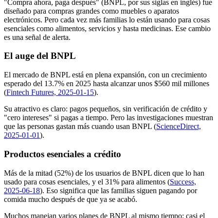
"Compra ahora, paga después" (BNPL, por sus siglas en inglés) fue
diseñado para compras grandes como muebles o aparatos
electrónicos. Pero cada vez más familias lo están usando para cosas
esenciales como alimentos, servicios y hasta medicinas. Ese cambio
es una señal de alerta.
El auge del BNPL
El mercado de BNPL está en plena expansión, con un crecimiento
esperado del 13.7% en 2025 hasta alcanzar unos $560 mil millones
(
Fintech Futures, 2025-01-15
).
Su atractivo es claro: pagos pequeños, sin verificación de crédito y
"cero intereses" si pagas a tiempo. Pero las investigaciones muestran
que las personas gastan más cuando usan BNPL (
ScienceDirect,
2025-01-01
).
Productos esenciales a crédito
Más de la mitad (52%) de los usuarios de BNPL dicen que lo han
usado para cosas esenciales, y el 31% para alimentos (
Success,
2025-06-18
). Eso significa que las familias siguen pagando por
comida mucho después de que ya se acabó.
Muchos manejan varios planes de BNPL al mismo tiempo; casi el