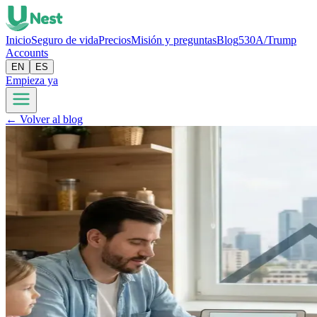
Inicio
Seguro de vida
Precios
Misión y preguntas
Blog
530A/Trump
Accounts
EN
ES
Empieza ya
← Volver al blog