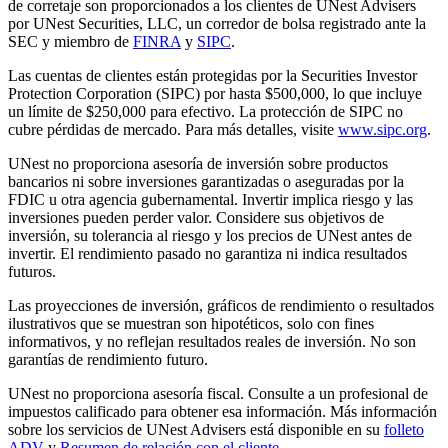
de corretaje son proporcionados a los clientes de UNest Advisers
por UNest Securities, LLC, un corredor de bolsa registrado ante la
SEC y miembro de
FINRA
y
SIPC
.
Las cuentas de clientes están protegidas por la Securities Investor
Protection Corporation (SIPC) por hasta $500,000, lo que incluye
un límite de $250,000 para efectivo. La protección de SIPC no
cubre pérdidas de mercado. Para más detalles, visite
www.sipc.org
.
UNest no proporciona asesoría de inversión sobre productos
bancarios ni sobre inversiones garantizadas o aseguradas por la
FDIC u otra agencia gubernamental. Invertir implica riesgo y las
inversiones pueden perder valor. Considere sus objetivos de
inversión, su tolerancia al riesgo y los precios de UNest antes de
invertir. El rendimiento pasado no garantiza ni indica resultados
futuros.
Las proyecciones de inversión, gráficos de rendimiento o resultados
ilustrativos que se muestran son hipotéticos, solo con fines
informativos, y no reflejan resultados reales de inversión. No son
garantías de rendimiento futuro.
UNest no proporciona asesoría fiscal. Consulte a un profesional de
impuestos calificado para obtener esa información. Más información
sobre los servicios de UNest Advisers está disponible en su
folleto
ADV
y
Resumen de relación con el cliente
.