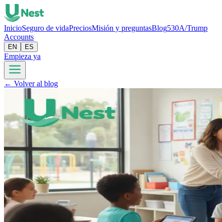
Inicio
Seguro de vida
Precios
Misión y preguntas
Blog
530A/Trump
Accounts
EN
ES
Empieza ya
← Volver al blog