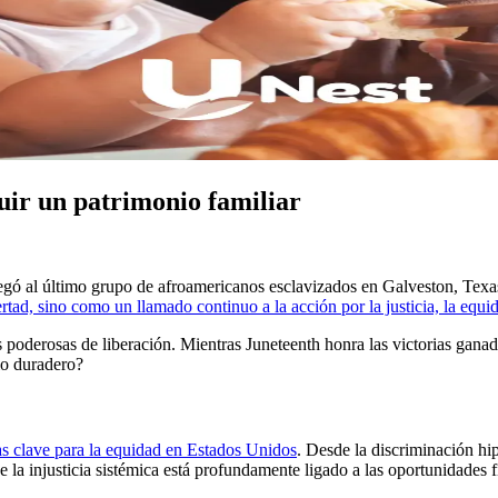
uir un patrimonio familiar
llegó al último grupo de afroamericanos esclavizados en Galveston, Te
ad, sino como un llamado continuo a la acción por la justicia, la equi
 poderosas de liberación. Mientras Juneteenth honra las victorias ganad
io duradero?
s clave para la equidad en Estados Unidos
. Desde la discriminación hi
de la injusticia sistémica está profundamente ligado a las oportunidades f