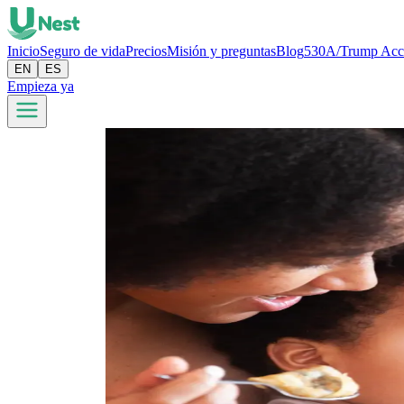
Inicio
Seguro de vida
Precios
Misión y preguntas
Blog
530A/Trump Acc
EN
ES
Empieza ya