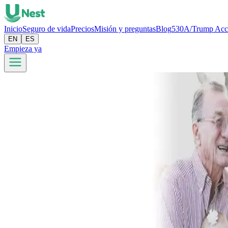
Inicio
Seguro de vida
Precios
Misión y preguntas
Blog
530A/Trump Acc
EN
ES
Empieza ya