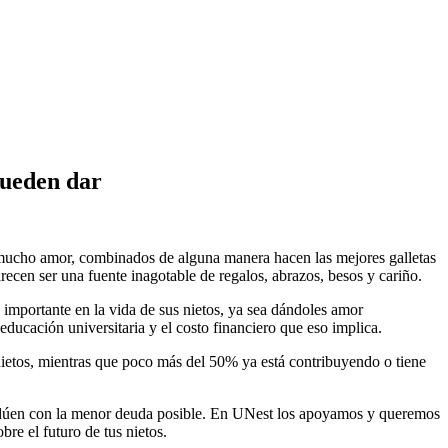
pueden dar
 y mucho amor, combinados de alguna manera hacen las mejores galletas
arecen ser una fuente inagotable de regalos, abrazos, besos y cariño.
importante en la vida de sus nietos, ya sea dándoles amor
ducación universitaria y el costo financiero que eso implica.
 nietos, mientras que poco más del 50% ya está contribuyendo o tiene
gradúen con la menor deuda posible. En UNest los apoyamos y queremos
e el futuro de tus nietos.