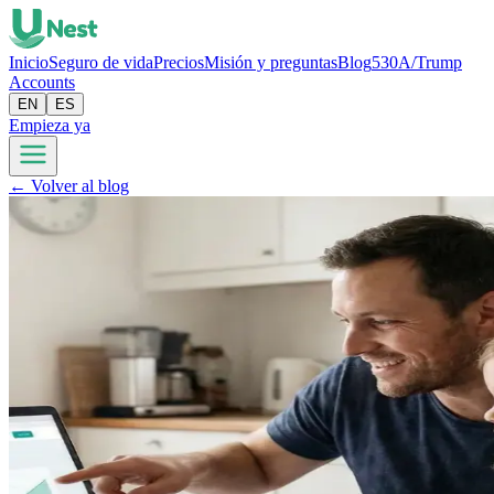
Inicio
Seguro de vida
Precios
Misión y preguntas
Blog
530A/Trump
Accounts
EN
ES
Empieza ya
← Volver al blog