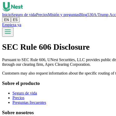
Inicio
Seguro de vida
Precios
Misión y preguntas
Blog
530A/Trump Acc
EN
ES
Empieza ya
SEC Rule 606 Disclosure
Pursuant to SEC Rule 606, UNest Securities, LLC provides public discl
through our clearing firm, Apex Clearing Corporation.
Customers may also request information about the specific routing of t
Sobre el producto
Seguro de vida
Precios
Preguntas frecuentes
Sobre nosotros