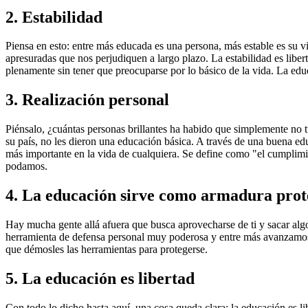
2. Estabilidad
Piensa en esto: entre más educada es una persona, más estable es su 
apresuradas que nos perjudiquen a largo plazo. La estabilidad es liber
plenamente sin tener que preocuparse por lo básico de la vida. La educ
3. Realización personal
Piénsalo, ¿cuántas personas brillantes ha habido que simplemente no t
su país, no les dieron una educación básica. A través de una buena edu
más importante en la vida de cualquiera. Se define como "el cumplimi
podamos.
4. La educación sirve como armadura prot
Hay mucha gente allá afuera que busca aprovecharse de ti y sacar algo
herramienta de defensa personal muy poderosa y entre más avanzamos 
que démosles las herramientas para protegerse.
5. La educación es libertad
Con todo lo dicho hasta aquí, una cosa queda clara: la educación es libe