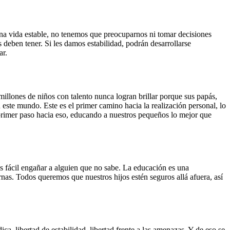
una vida estable, no tenemos que preocuparnos ni tomar decisiones
 deben tener. Si les damos estabilidad, podrán desarrollarse
ar.
illones de niños con talento nunca logran brillar porque sus papás,
 este mundo. Este es el primer camino hacia la realización personal, lo
primer paso hacia eso, educando a nuestros pequeños lo mejor que
Es fácil engañar a alguien que no sabe. La educación es una
s. Todos queremos que nuestros hijos estén seguros allá afuera, así
ca, libertad de estabilidad, libertad frente a las amenazas. Y de eso se