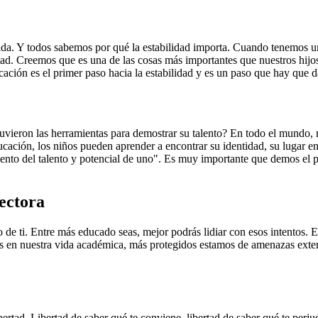
vida. Y todos sabemos por qué la estabilidad importa. Cuando tenemos 
tad. Creemos que es una de las cosas más importantes que nuestros hijos
ación es el primer paso hacia la estabilidad y es un paso que hay que d
uvieron las herramientas para demostrar su talento? En todo el mundo, m
cación, los niños pueden aprender a encontrar su identidad, su lugar en
ento del talento y potencial de uno". Es muy importante que demos el 
ectora
 de ti. Entre más educado seas, mejor podrás lidiar con esos intentos. 
en nuestra vida académica, más protegidos estamos de amenazas externa
rtad. Libertad de saber qué te conviene, libertad de saber qué te perjudi