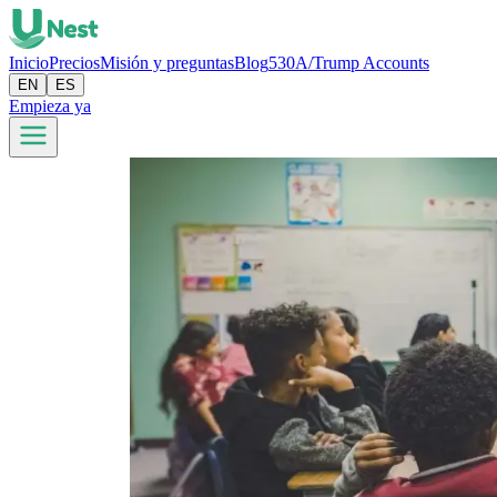
Inicio
Precios
Misión y preguntas
Blog
530A/Trump Accounts
EN
ES
Empieza ya