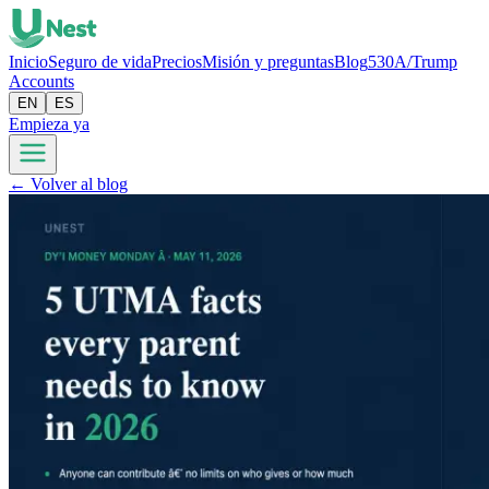
Inicio
Seguro de vida
Precios
Misión y preguntas
Blog
530A/Trump
Accounts
EN
ES
Empieza ya
← Volver al blog