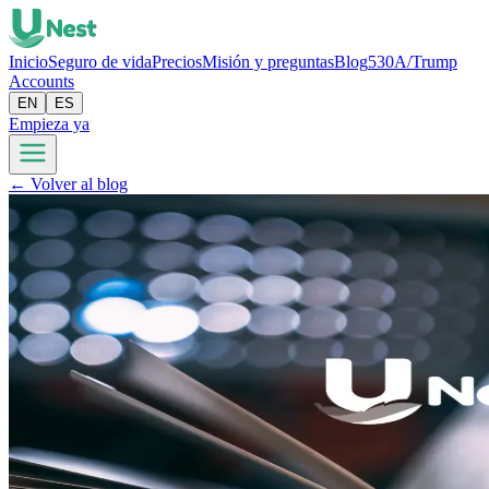
Inicio
Seguro de vida
Precios
Misión y preguntas
Blog
530A/Trump
Accounts
EN
ES
Empieza ya
← Volver al blog