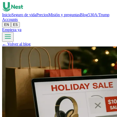
Inicio
Seguro de vida
Precios
Misión y preguntas
Blog
530A/Trump
Accounts
EN
ES
Empieza ya
← Volver al blog