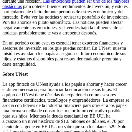
durante una recesión.
Las emociones pueden ser uno de los mayores
obstáculos
para obtener buenos rendimientos de inversión, y esto es
particularmente cierto durante períodos de estrés económico y del
mercado. Evita ver las noticias y revisar tu portafolio de inversiones.
Pon tus ahorros en piloto automático. Las noticias pueden afectar
negativamente tus emociones, y si vendes bajo la influencia de las
noticias, probablemente te vas a arrepentir después.
En un período como este, es esencial tener expertos financieros y
asesores de inversión en los que puedas confiar. En UNest, nuestra
misión es ayudar a los papás a asegurar el futuro económico de sus
hijos, y estamos disponibles para responder cualquier pregunta y
darte tranquilidad.
Sobre UNest
La app fintech de UNest ayuda a los papás a ahorrar y hacer crecer
el dinero necesario para financiar la educación de sus hijos. El
equipo de UNest tiene décadas de experiencia como asesores
financieros certificados, tecnólogos y emprendedores. La empresa se
asocia con líderes de la industria financiera para ofrecer a los papás
una forma sencilla de construir el mejor futuro educativo posible
para sus hijos. Mientras la deuda estudiantil en EE.UU. ha
alcanzado un nivel histórico de $1.6 billones de dólares, el 70 por
ciento de la gente en EE.UU. no sabe qué son los planes 529. Solo
el 14 por ciento los está usando actualmente debido a las