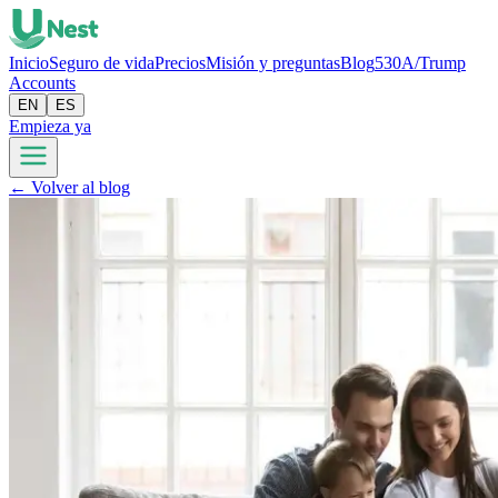
Inicio
Seguro de vida
Precios
Misión y preguntas
Blog
530A/Trump
Accounts
EN
ES
Empieza ya
← Volver al blog