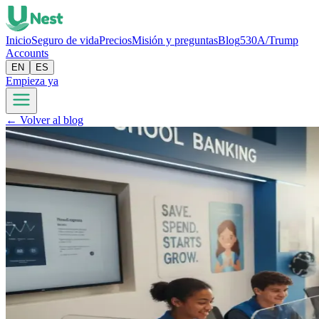
Inicio
Seguro de vida
Precios
Misión y preguntas
Blog
530A/Trump
Accounts
EN
ES
Empieza ya
← Volver al blog