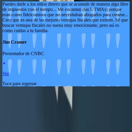
Puedes darle a los niños dinero que se acumule de manera algo libre
de impuestos con el tiempo... Me encantan (las UTMAs) porque
eran como fideicomisos que no necesitaban abogados para crearse...
Creo que es una de las mejores ventajas fiscales que existen. Sé que
buscar ventajas fiscales no suena muy emocionante, pero así es
como cuidas a tu familia.
Jim Cramer
Presentador de CNBC
Ver
Toca para regresar
Sobre el producto
Seguro de vida
Precios
Preguntas frecuentes
Sobre nosotros