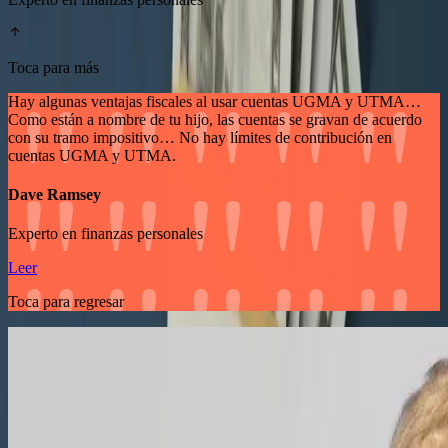
Toca para más
Hay algunas ventajas fiscales al usar cuentas UGMA y UTMA…
Como están a nombre de tu hijo, las cuentas se gravan de acuerdo
con su tramo impositivo… No hay límites de contribución en
cuentas UGMA y UTMA.
Dave Ramsey
Experto en finanzas personales
Leer
Toca para regresar