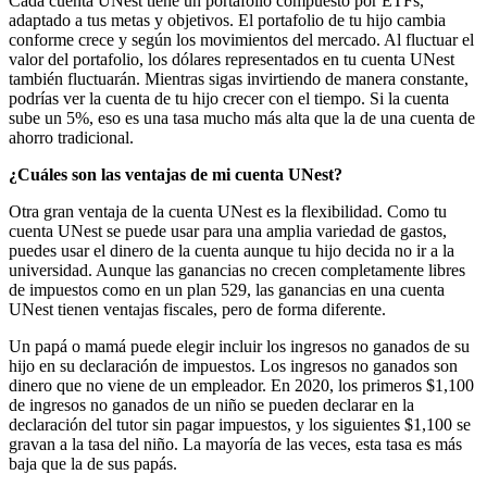
Cada cuenta UNest tiene un portafolio compuesto por ETFs,
adaptado a tus metas y objetivos. El portafolio de tu hijo cambia
conforme crece y según los movimientos del mercado. Al fluctuar el
valor del portafolio, los dólares representados en tu cuenta UNest
también fluctuarán. Mientras sigas invirtiendo de manera constante,
podrías ver la cuenta de tu hijo crecer con el tiempo. Si la cuenta
sube un 5%, eso es una tasa mucho más alta que la de una cuenta de
ahorro tradicional.
¿Cuáles son las ventajas de mi cuenta UNest?
Otra gran ventaja de la cuenta UNest es la flexibilidad. Como tu
cuenta UNest se puede usar para una amplia variedad de gastos,
puedes usar el dinero de la cuenta aunque tu hijo decida no ir a la
universidad. Aunque las ganancias no crecen completamente libres
de impuestos como en un plan 529, las ganancias en una cuenta
UNest tienen ventajas fiscales, pero de forma diferente.
Un papá o mamá puede elegir incluir los ingresos no ganados de su
hijo en su declaración de impuestos. Los ingresos no ganados son
dinero que no viene de un empleador. En 2020, los primeros $1,100
de ingresos no ganados de un niño se pueden declarar en la
declaración del tutor sin pagar impuestos, y los siguientes $1,100 se
gravan a la tasa del niño. La mayoría de las veces, esta tasa es más
baja que la de sus papás.