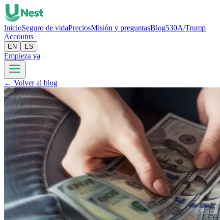
Inicio
Seguro de vida
Precios
Misión y preguntas
Blog
530A/Trump
Accounts
EN
ES
Empieza ya
← Volver al blog