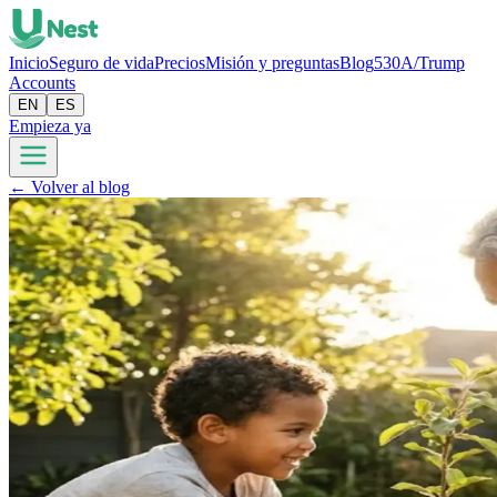
Inicio
Seguro de vida
Precios
Misión y preguntas
Blog
530A/Trump
Accounts
EN
ES
Empieza ya
← Volver al blog