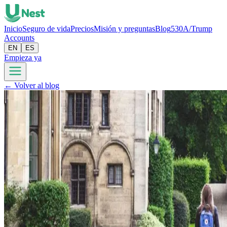
Inicio
Seguro de vida
Precios
Misión y preguntas
Blog
530A/Trump
Accounts
EN
ES
Empieza ya
← Volver al blog