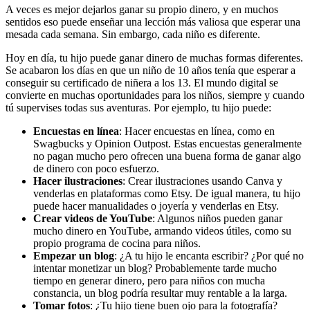
A veces es mejor dejarlos ganar su propio dinero, y en muchos
sentidos eso puede enseñar una lección más valiosa que esperar una
mesada cada semana. Sin embargo, cada niño es diferente.
Hoy en día, tu hijo puede ganar dinero de muchas formas diferentes.
Se acabaron los días en que un niño de 10 años tenía que esperar a
conseguir su certificado de niñera a los 13. El mundo digital se
convierte en muchas oportunidades para los niños, siempre y cuando
tú supervises todas sus aventuras. Por ejemplo, tu hijo puede:
Encuestas en línea
: Hacer encuestas en línea, como en
Swagbucks y Opinion Outpost. Estas encuestas generalmente
no pagan mucho pero ofrecen una buena forma de ganar algo
de dinero con poco esfuerzo.
Hacer ilustraciones
: Crear ilustraciones usando Canva y
venderlas en plataformas como Etsy. De igual manera, tu hijo
puede hacer manualidades o joyería y venderlas en Etsy.
Crear videos de YouTube
: Algunos niños pueden ganar
mucho dinero en YouTube, armando videos útiles, como su
propio programa de cocina para niños.
Empezar un blog
: ¿A tu hijo le encanta escribir? ¿Por qué no
intentar monetizar un blog? Probablemente tarde mucho
tiempo en generar dinero, pero para niños con mucha
constancia, un blog podría resultar muy rentable a la larga.
Tomar fotos
: ¿Tu hijo tiene buen ojo para la fotografía?