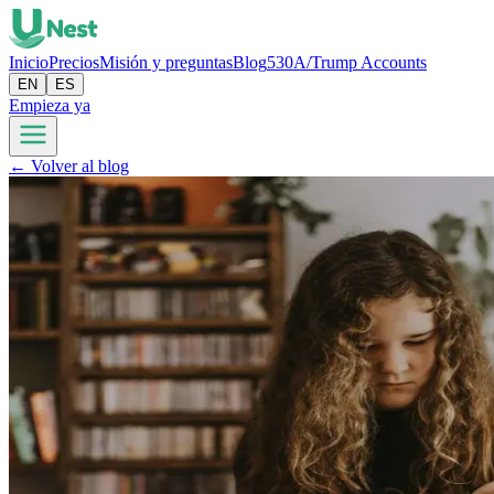
Inicio
Precios
Misión y preguntas
Blog
530A/Trump Accounts
EN
ES
Empieza ya
← Volver al blog